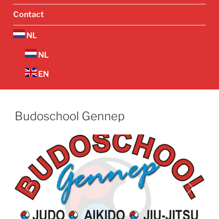
Contact
NL
NL
EN
Budoschool Gennep
Vorige
Volgend