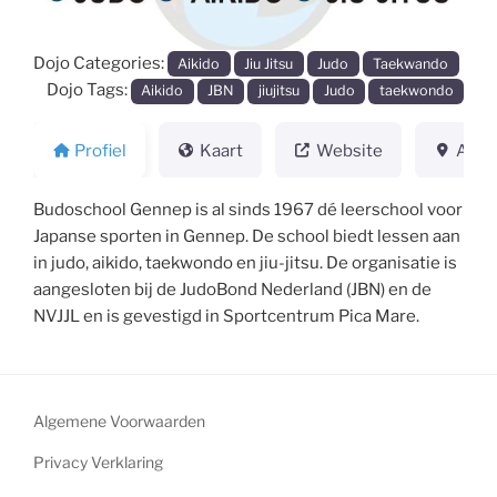
Dojo Categories:
Aikido
Jiu Jitsu
Judo
Taekwando
Dojo Tags:
Aikido
JBN
jiujitsu
Judo
taekwondo
Profiel
Kaart
Website
Adre
Budoschool Gennep is al sinds 1967 dé leerschool voor
Japanse sporten in Gennep. De school biedt lessen aan
in judo, aikido, taekwondo en jiu-jitsu. De organisatie is
aangesloten bij de JudoBond Nederland (JBN) en de
NVJJL en is gevestigd in Sportcentrum Pica Mare.
Algemene Voorwaarden
Privacy Verklaring