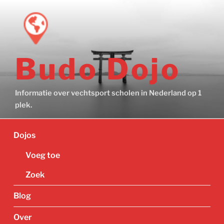
Ga
naar
de
inhoud
Budo Dojo
Informatie over vechtsport scholen in Nederland op 1
plek.
Dojos
Voeg toe
Zoek
Blog
Over