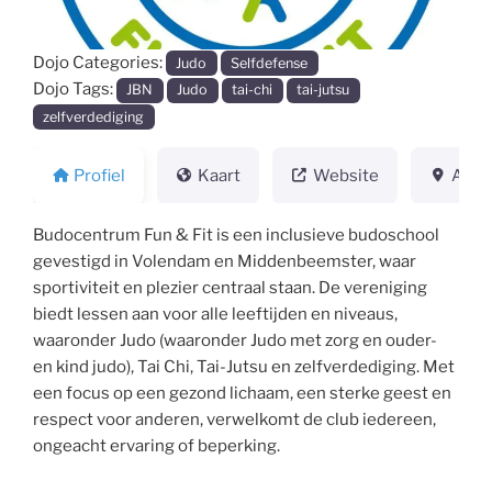
Dojo Categories:
Judo
Selfdefense
Dojo Tags:
JBN
Judo
tai-chi
tai-jutsu
zelfverdediging
Profiel
Kaart
Website
Adre
Budocentrum Fun & Fit is een inclusieve budoschool
gevestigd in Volendam en Middenbeemster, waar
sportiviteit en plezier centraal staan. De vereniging
biedt lessen aan voor alle leeftijden en niveaus,
waaronder Judo (waaronder Judo met zorg en ouder-
en kind judo), Tai Chi, Tai-Jutsu en zelfverdediging. Met
een focus op een gezond lichaam, een sterke geest en
respect voor anderen, verwelkomt de club iedereen,
ongeacht ervaring of beperking.