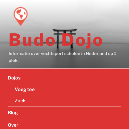
Ga
naar
de
inhoud
Budo Dojo
Informatie over vechtsport scholen in Nederland op 1
plek.
Dojos
Voeg toe
Zoek
Blog
Over