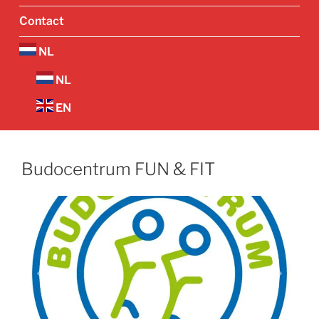
Contact
NL
NL
EN
Budocentrum FUN & FIT
Vorige
Volgend