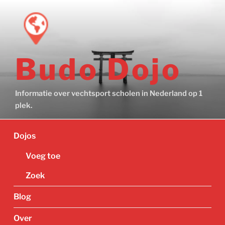
Ga
naar
de
inhoud
Budo Dojo
Informatie over vechtsport scholen in Nederland op 1
plek.
Dojos
Voeg toe
Zoek
Blog
Over