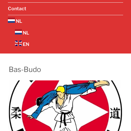
Contact
NL
NL
EN
Bas-Budo
Vorige
Volgend