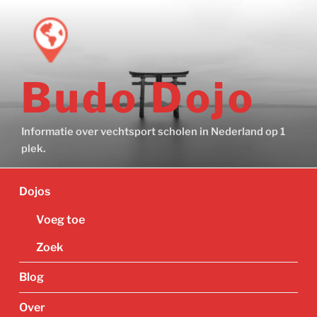
Ga
naar
de
inhoud
Budo Dojo
Informatie over vechtsport scholen in Nederland op 1
plek.
Dojos
Voeg toe
Zoek
Blog
Over