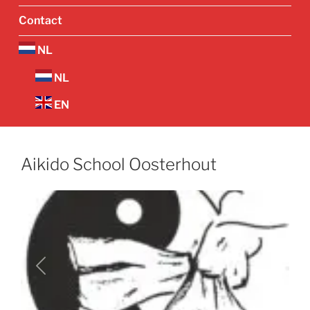
Contact
NL
NL
EN
Aikido School Oosterhout
Vorige
Volgend